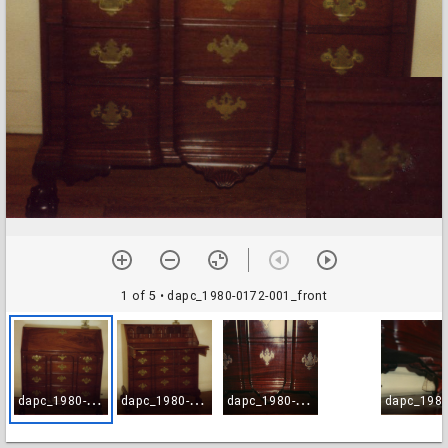
1 of 5
• dapc_1980-0172-001_front
d
apc_1980-0172-001_front
d
apc_1980-0172-002_open
d
apc_1980-0172-003_skirt