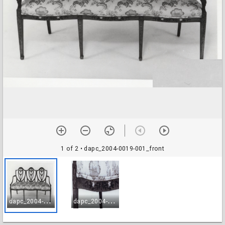
1 of 2
• dapc_2004-0019-001_front
d
apc_2004-0019-001_front
d
apc_2004-0019-002_detail